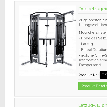
Doppelzugei
Zugeinheiten ein
Übungsvariation
Mögliche Einstel
- Höhe des Seilz
- Latzug
- Barbel Rotatio
- jegliche Griff
Information erha
Fachpersonal.
T 
Produkt Nr :
Produkt Detail
Latzug-, Dip